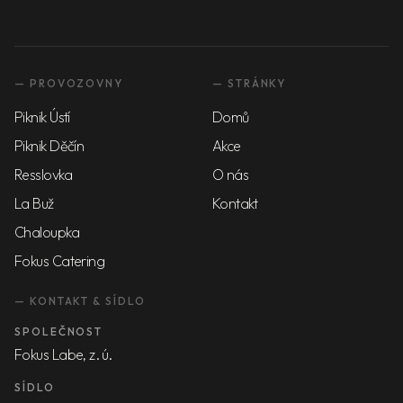
— PROVOZOVNY
— STRÁNKY
Piknik Ústí
Domů
Piknik Děčín
Akce
Resslovka
O nás
La Buž
Kontakt
Chaloupka
Fokus Catering
— KONTAKT & SÍDLO
SPOLEČNOST
Fokus Labe, z. ú.
SÍDLO