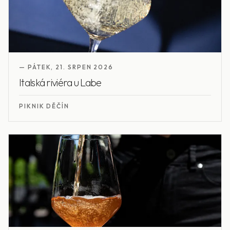
—
PÁTEK
,
21. SRPEN 2026
Italská riviéra u Labe
PIKNIK DĚČÍN