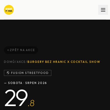
ZPĚT NA AKCE
DOMŮ
/
AKCE
/
BURGERY BEZ HRANIC X COCKTAIL SHOW
🌎 FUSION STREETFOOD
—
SOBOTA
·
SRPEN
2026
29
.
8