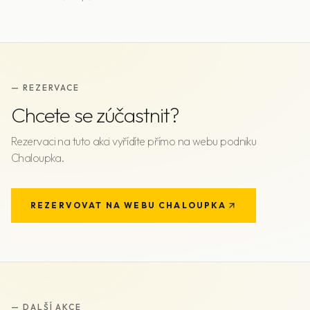
— REZERVACE
Chcete se zúčastnit?
Rezervaci na tuto akci vyřídíte přímo na webu podniku
Chaloupka
.
REZERVOVAT NA WEBU
CHALOUPKA
— DALŠÍ AKCE