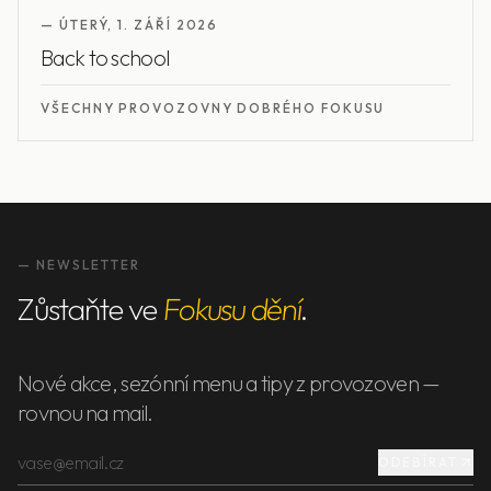
—
ÚTERÝ
,
1. ZÁŘÍ 2026
Back to school
VŠECHNY PROVOZOVNY DOBRÉHO FOKUSU
— NEWSLETTER
Zůstaňte ve
Fokusu dění
.
Nové akce, sezónní menu a tipy z provozoven —
rovnou na mail.
ODEBÍRAT